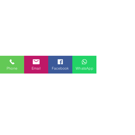
Phone
Email
Facebook
WhatsApp
MILANHOUSES
Piazzale Brescia 16
20149 Milano
Italia
+39 3772834928
Contattaci