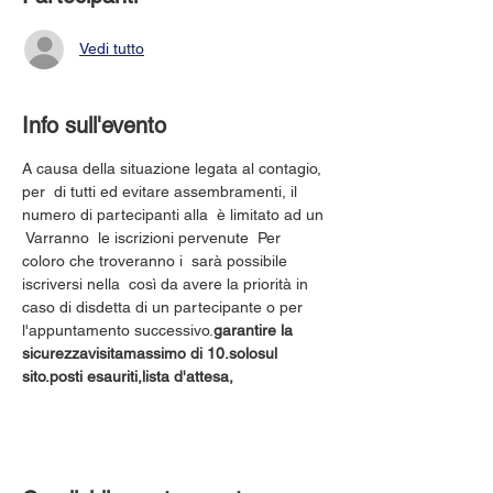
Vedi tutto
Info sull'evento
A causa della situazione legata al contagio, 
per 
 di tutti ed evitare assembramenti, il 
numero di partecipanti alla 
 è limitato ad un 
 Varranno 
 le iscrizioni pervenute 
 Per 
coloro che troveranno i 
 sarà possibile 
iscriversi nella 
 così da avere la priorità in 
caso di disdetta di un partecipante o per 
l'appuntamento successivo.
garantire la 
sicurezza
visita
massimo di 10.
solo
sul 
sito.
posti esauriti,
lista d'attesa,