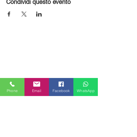
Condividi questo evento
Phone
Email
Facebook
WhatsApp
MILANHOUSES
Piazzale Brescia 16
20149 Milano