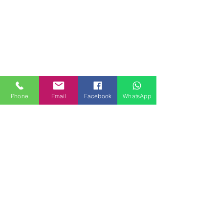
Phone
Email
Facebook
WhatsApp
MILANHOUSES
Piazzale Brescia 16
20149 Milano
Italia
+39 3772834928
Contattaci
FOLLOW US