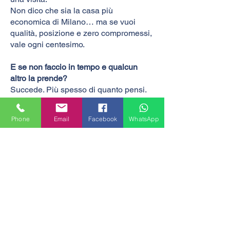
Non dico che sia la casa più
economica di Milano… ma se vuoi
qualità, posizione e zero compromessi,
vale ogni centesimo.
E se non faccio in tempo e qualcun
altro la prende?
Succede. Più spesso di quanto pensi.
Un mio compagno di corso ha perso la
stessa occasione l’anno scorso. L’ha
Phone
Email
Facebook
WhatsApp
vista, gli è piaciuta, ma ha pensato: Ci
penso su un paio di giorni.
Quando ha chiamato di nuovo, la casa
era già affittata a una coppia che
l’aveva bloccata il giorno stesso.
E sai cosa mi ha detto? Mi mangio le
mani ogni volta che passo in quella via.
Per questo ti dico: se anche solo una
parte di te sente che questa è la casa
giusta, muoviti subito.