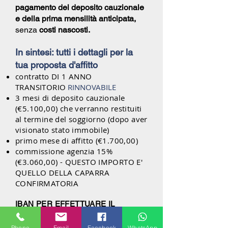
pagamento del deposito cauzionale
e della prima mensilità anticipata,
senza
costi nascosti.
In sintesi: tutti i dettagli per la
tua proposta d'affitto
contratto DI 1 ANNO
TRANSITORIO
RINNOVABILE
3 mesi di deposito cauzionale
(€5.100,00) che verranno restituiti
al termine del soggiorno (dopo aver
visionato stato immobile)
primo mese di affitto (€1.700,00)
commissione agenzia 15%
(€3.060,00) - QUESTO IMPORTO E'
QUELLO DELLA CAPARRA
CONFIRMATORIA
IBAN PER EFFETTUARE IL
BONIFICO DELLA CAPARRA
CONFIRMATORIA
Phone
Email
Facebook
WhatsApp