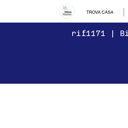
TROVA CASA
​​rif1171 | 