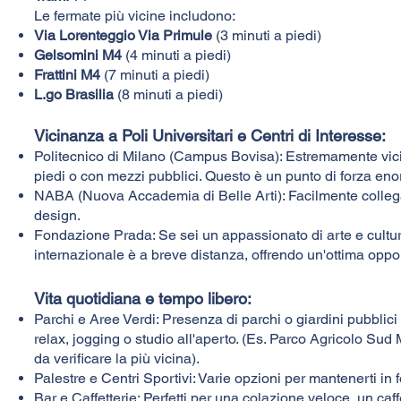
Le fermate più vicine includono:
Via Lorenteggio Via Primule
(3 minuti a piedi)
Gelsomini M4
(4 minuti a piedi)
Frattini M4
(7 minuti a piedi)
L.go Brasilia
(8 minuti a piedi)
Vicinanza a Poli Universitari e Centri di Interesse:
Politecnico di Milano (Campus Bovisa): Estremamente vicin
piedi o con mezzi pubblici. Questo è un punto di forza enor
NABA (Nuova Accademia di Belle Arti): Facilmente collegata
design.
Fondazione Prada: Se sei un appassionato di arte e cultur
internazionale è a breve distanza, offrendo un'ottima oppor
Vita quotidiana e tempo libero:
Parchi e Aree Verdi: Presenza di parchi o giardini pubblic
relax, jogging o studio all'aperto. (Es. Parco Agricolo Sud
da verificare la più vicina).
Palestre e Centri Sportivi: Varie opzioni per mantenerti in f
Bar e Caffetterie: Perfetti per una colazione veloce, un caff