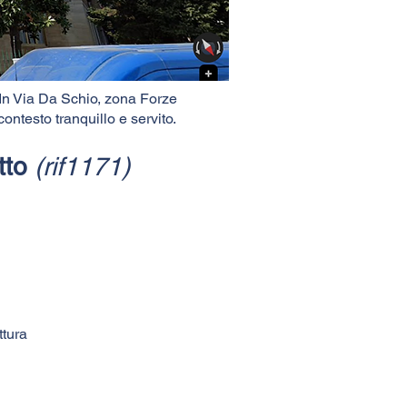
In Via Da Schio, zona Forze
ntesto tranquillo e servito.
itto
(rif1171)
ttura