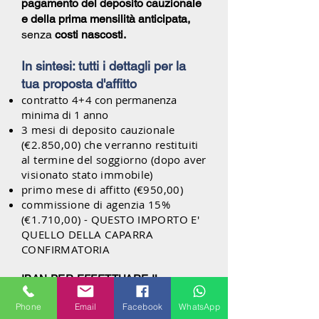
pagamento del deposito cauzionale
e della prima mensilità anticipata,
senza
costi nascosti.
In sintesi: tutti i dettagli per la
tua proposta d'affitto
contratto 4+4
con permanenza
minima di 1 anno
3 mesi di deposito cauzionale
(€2.85
0,00) che verranno restituiti
al termine del soggiorno (dopo aver
visionato stato immobile)
primo mese di affitto (€950,00)
commissione di agenzia 15%
(€1.710,00) - QUESTO IMPORTO E'
QUELLO DELLA CAPARRA
CONFIRMATORIA
IBAN PER EFFETTUARE IL
BONIFICO DELLA CAPARRA
Phone
Email
Facebook
WhatsApp
CONFIRMATORIA