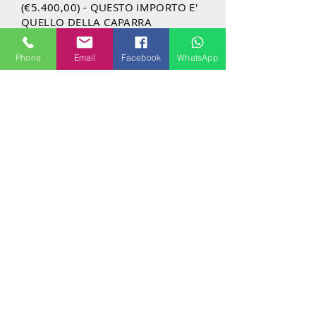
(€5.400,00) - QUESTO IMPORTO E'
QUELLO DELLA CAPARRA
CONFIRMATORIA
Phone
Email
Facebook
WhatsApp
IBAN PER EFFETTUARE IL
BONIFICO DELLA CAPARRA
CONFIRMATORIA
Intestato a:
Milanhouses di Lelio Pellegrini
Iban:
IT96 V030
6909 4001 0000 0065
909
BIC:
BCITITMM XXXX
Importo:
€5.400.00
Causale:
Caparra confirmatoria
quadrilocale Via Maffei