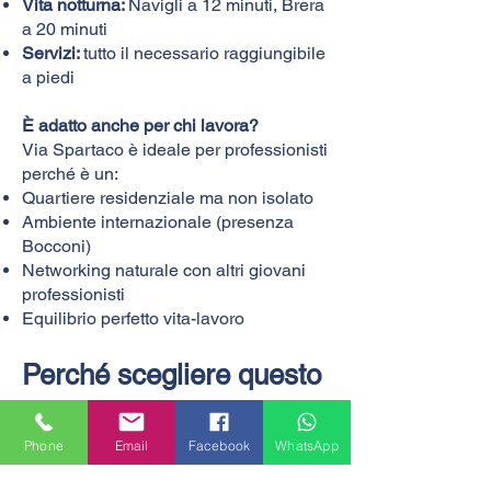
Vita notturna:
Navigli a 12 minuti, Brera
a 20 minuti
Servizi:
tutto il necessario raggiungibile
a piedi​
È adatto anche per chi lavora?
Via Spartaco è ideale per professionisti
perché è un:
Quartiere residenziale ma non isolato
Ambiente internazionale (presenza
Bocconi)
Networking naturale con altri giovani
professionisti
Equilibrio perfetto vita-lavoro
Perché scegliere questo
trilocale in Via Spartaco
Atmosfera internazionale:
La vicinanza
Phone
Email
Facebook
WhatsApp
alla Bocconi crea un ambiente