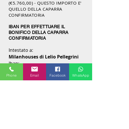
(€5.760,00) - QUESTO IMPORTO E'
QUELLO DELLA CAPARRA
CONFIRMATORIA
IBAN PER EFFETTUARE IL
BONIFICO DELLA CAPARRA
CONFIRMATORIA
Intestato a:
Milanhouses di Lelio Pellegrini
Iban:
IT96 V030
6909 4001 0000 0065
Phone
Email
Facebook
WhatsApp
909
BIC:
BCITITMM XXXX
Importo:
€5,760.00
Causale:
Caparra confirmatoria
quadrilocale Via Fogazzaro