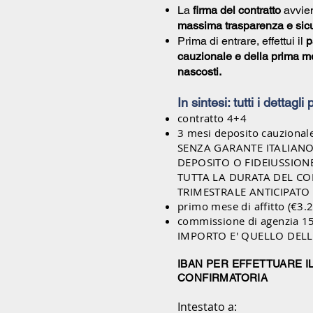
La
firma del contratto
avvien
massima trasparenza e sic
Prima di entrare, effettui il
p
cauzionale e della prima me
nascosti.
In sintesi: tutti i dettagli
contratto 4+4
3 mesi deposito cauzional
SENZA GARANTE ITALIANO,
DEPOSITO
O FIDEIUSSION
TUTTA LA DURATA DEL C
TRIMESTRALE ANTICIPATO 
primo mese di affitto (€3.
commissione di agenzia 1
IMPORTO E' QUELLO DEL
IBAN PER EFFETTUARE I
CONFIRMATORIA
Intestato a: