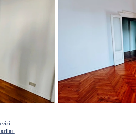
rvizi
artieri