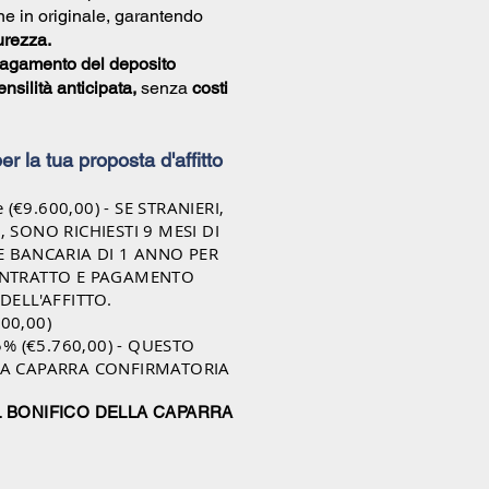
e in originale, garantendo
urezza.
agamento del deposito
nsilità anticipata,
senza
costi
 per la tua proposta d'affitto
e (€9.60
0,00) - SE STRANIERI,
 SONO RICHIESTI 9
MESI DI
E BANCARIA DI 1 ANNO PER
ONTRATTO E PAGAMENTO
DELL'AFFITTO.
200,00)
5% (€5.760,00) - QUESTO
LA CAPARRA CONFIRMATORIA
L BONIFICO DELLA CAPARRA