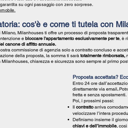
garantita su ogni passaggio con zero sorprese.
mmobile.
toria: cos'è e come ti tutela con M
di Milano, Milanhouses ti offre un processo di proposta trasparent
 intenzione e
bloccare l'appartamento esclusivamente per te
, è 
l canone di affitto annuale.
nostra commissione di agenzia solo a contratto concluso e accet
azione della proposta, la somma ti sarà
totalmente rimborsata,
Con Milanhouses, chiarezza e sicurezza sono sempre al primo post
Proposta accettata? Ec
Entro 24 ore dall’accettazio
direttamente via email
.
Potr
fretta e senza spostamenti.
Poi, i prossimi passi:
Il
contratto
arriva comodam
velocizzare l’intera procedu
Definiamo insieme il giorno
chiavi e dell’immobile
, cos