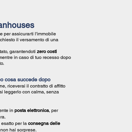
ilanhouses
e per assicurarti l'immobile
richiesto il versamento di una
tato, garantendoti
zero costi
mentre in caso di tuo recesso dopo
o.
co cosa succede dopo
ne, riceverai il
contratto di affitto
ai leggerlo con calma, senza
ente in
posta elettronica
, per
ra.
 esatto per la
consegna delle
ì non hai sorprese.