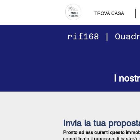
TROVA CASA
​​rif168 | Qua
I nost
Invia la tua propos
Pronto ad assicurarti questo immobil
semplificato il processo: ti basterà