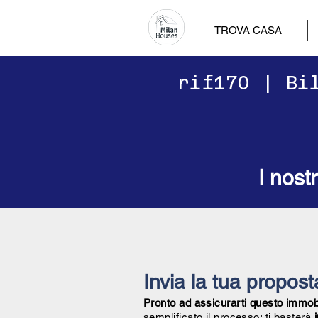
TROVA CASA
​​rif170 | B
I nost
Invia la tua propos
Pronto ad assicurarti questo immobil
semplificato il processo: ti basterà