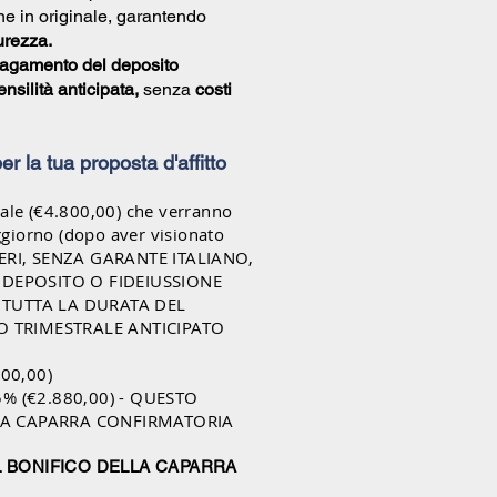
e in originale, garantendo
urezza.
agamento del deposito
nsilità anticipata,
senza
costi
 per la tua proposta d'affitto
ale (€4.80
0,00) che verranno
oggiorno (dopo aver visionato
IERI, SENZA GARANTE ITALIANO,
I DEPOSITO
O FIDEIUSSIONE
 TUTTA LA DURATA DEL
 TRIMESTRALE ANTICIPATO
600,00)
5% (€2.880,00) - QUESTO
LA CAPARRA CONFIRMATORIA
L BONIFICO DELLA CAPARRA