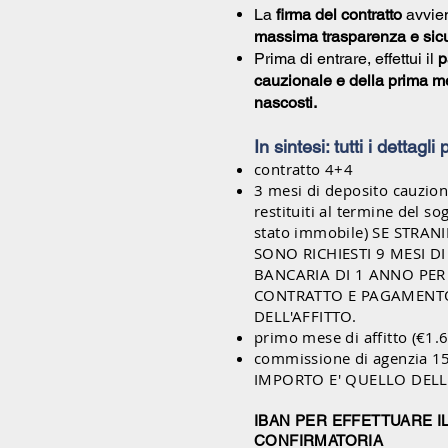
La
firma del contratto
avvien
massima trasparenza e sic
Prima di entrare, effettui il
p
cauzionale e della prima me
nascosti.
In sintesi: tutti i dettagli
contratto 4+4
3 mesi di deposito cauzion
restituiti al termine del s
stato immobile) SE STRAN
SONO RICHIESTI 9 MESI D
BANCARIA DI 1 ANNO PER
CONTRATTO E PAGAMENTO
DELL'AFFITTO.
primo mese di affitto (€1.
commissione di agenzia 1
IMPORTO E' QUELLO DEL
IBAN PER EFFETTUARE I
CONFIRMATORIA