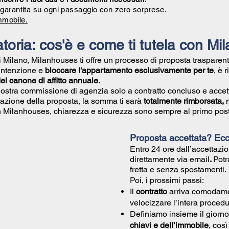
garantita su ogni passaggio con zero sorprese.
mmobile.
toria: cos'è e come ti tutela con M
di Milano, Milanhouses ti offre un processo di proposta trasparent
 intenzione e
bloccare l'appartamento esclusivamente per te
, è 
l canone di affitto annuale.
nostra commissione di agenzia solo a contratto concluso e accet
azione della proposta, la somma ti sarà
totalmente rimborsata,
Con Milanhouses, chiarezza e sicurezza sono sempre al primo post
Proposta accettata? Ec
Entro 24 ore dall’accettazio
direttamente via email
.
Potr
fretta e senza spostamenti.
Poi, i prossimi passi:
Il
contratto
arriva comodam
velocizzare l’intera procedu
Definiamo insieme il giorno
chiavi e dell’immobile
, cos