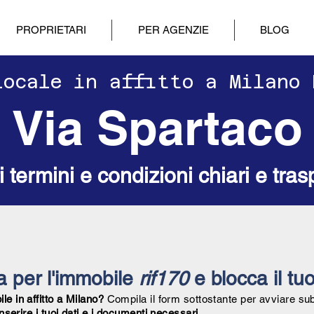
PROPRIETARI
PER AGENZIE
BLOG
ilocale in affitto a Milano
Via Spartaco
ri termini e condizioni chiari e tras
ta per l'immobile
rif170
e blocca il tuo
e in affitto a Milano?
Compila il form sottostante per avviare su
inserire i tuoi dati e i documenti necessari.