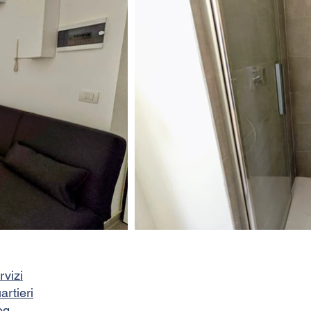
rvizi
artieri
og