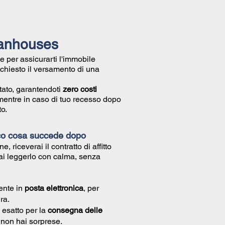
ilanhouses
e per assicurarti l'immobile
richiesto il versamento di una
tato, garantendoti
zero costi
mentre in caso di tuo recesso dopo
o.
co cosa succede dopo
ne, riceverai il
contratto di affitto
ai leggerlo con calma, senza
ente in
posta elettronica
, per
ra.
 esatto per la
consegna delle
ì non hai sorprese.