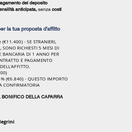
agamento del deposito
nsilità anticipata,
senza
costi
 per la tua proposta d'affitto
e (€11.4
00) - SE STRANIERI,
 SONO RICHIESTI 5
MESI DI
E BANCARIA DI 1 ANNO PER
ONTRATTO E PAGAMENTO
DELL'AFFITTO.
800)
15% (€6.840) - QUESTO IMPORTO
RA CONFIRMATORIA
L BONIFICO DELLA CAPARRA
legrini