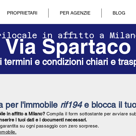
PROPRIETARI
PER AGENZIE
BLOG
drilocale in affitto a Mila
Via Spartaco
ri termini e condizioni chiari e tras
ta per l'immobile
rif194
e blocca il tuo
e in affitto a Milano?
Compila il form sottostante per avviare su
inserire i tuoi dati e i documenti necessari.
garantita su ogni passaggio con zero sorprese.
mmobile.