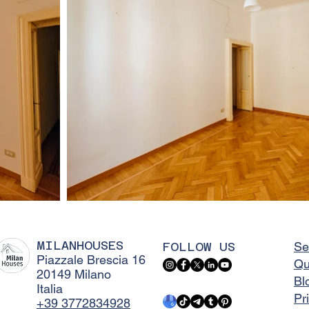
MILANHOUSES
FOLLOW US
Se
Piazzale Brescia 16
Qu
20149 Milano
Bl
Italia
Pr
+39 3772834928