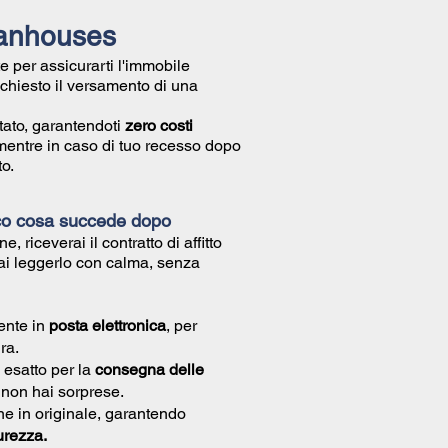
ilanhouses
e per assicurarti l'immobile
richiesto il versamento di una
tato, garantendoti
zero costi
mentre in caso di tuo recesso dopo
o.
co cosa succede dopo
ne, riceverai il
contratto di affitto
ai leggerlo con calma, senza
ente in
posta elettronica
, per
ra.
 esatto per la
consegna delle
ì non hai sorprese.
e in originale, garantendo
urezza.