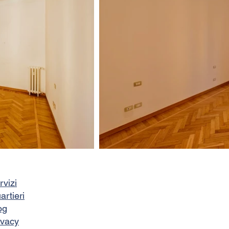
rvizi
artieri
og
ivacy