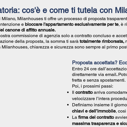
toria: cos'è e come ti tutela con M
di Milano, Milanhouses ti offre un processo di proposta trasparent
 intenzione e
bloccare l'appartamento esclusivamente per te
, è 
l canone di affitto annuale.
nostra commissione di agenzia solo a contratto concluso e accet
azione della proposta, la somma ti sarà
totalmente rimborsata,
Con Milanhouses, chiarezza e sicurezza sono sempre al primo post
Proposta accettata? Ec
Entro 24 ore dall’accettazio
direttamente via email
.
Potr
fretta e senza spostamenti.
Poi, i prossimi passi:
Il
contratto
arriva comodam
velocizzare l’intera procedu
Definiamo insieme il giorno
chiavi e dell’immobile
, cos
La
firma del contratto
avvien
massima trasparenza e sic