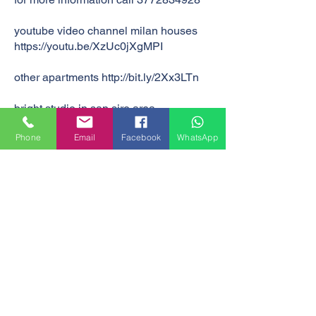
youtube video channel milan houses
https://youtu.be/XzUc0jXgMPI
other apartments
http://bit.ly/2Xx3LTn
bright studio in san siro area
Price: € 140,000
Phone
Email
Facebook
WhatsApp
ALTRI APPARTAMENTI LIBERI
CONTATTA L'AGENTE