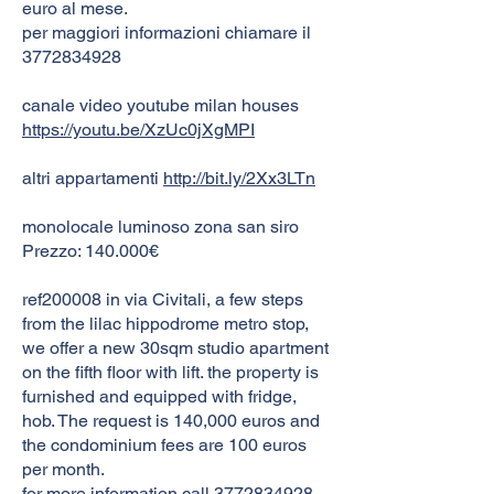
euro al mese.
per maggiori informazioni chiamare il
3772834928
canale video youtube milan houses
https://youtu.be/XzUc0jXgMPI
altri appartamenti
http://bit.ly/2Xx3LTn
monolocale luminoso zona san siro
Prezzo: 140.000€
ref200008 in via Civitali, a few steps
from the lilac hippodrome metro stop,
we offer a new 30sqm studio apartment
on the fifth floor with lift. the property is
furnished and equipped with fridge,
hob. The request is 140,000 euros and
the condominium fees are 100 euros
per month.
for more information call
3772834928