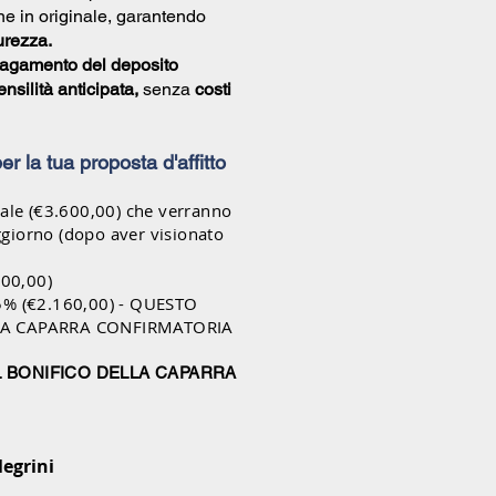
e in originale, garantendo
urezza.
agamento del deposito
nsilità anticipata,
senza
costi
 per la tua proposta d'affitto
nale (€3.600,00) che verranno
oggiorno (dopo aver visionato
400,00)
5% (€2.160,00) - QUESTO
LA CAPARRA CONFIRMATORIA
L BONIFICO DELLA CAPARRA
legrini