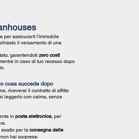
ilanhouses
e per assicurarti l'immobile
richiesto il versamento di una
tato, garantendoti
zero costi
mentre in caso di tuo recesso dopo
o.
co cosa succede dopo
ne, riceverai il
contratto di affitto
ai leggerlo con calma, senza
ente in
posta elettronica
, per
ra.
 esatto per la
consegna delle
ì non hai sorprese.