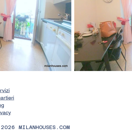
rvizi
artieri
og
ivacy
 2026 MILANHOUSES.COM