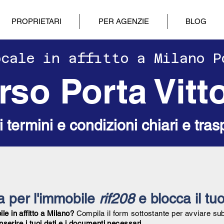
PROPRIETARI
PER AGENZIE
BLOG
locale in affitto a Milano 
rso Porta Vitto
ri termini e condizioni chiari e tras
ta per l'immobile
rif208
e blocca il tuo
e in affitto a Milano?
Compila il form sottostante per avviare su
inserire i tuoi dati e i documenti necessari.