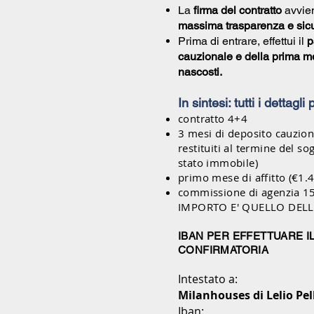
La
firma del contratto
avvien
massima trasparenza e sic
Prima di entrare, effettui il
p
cauzionale e della prima me
nascosti.
In sintesi: tutti i dettagli
contratto 4+4
3 mesi di deposito cauzio
restituiti al termine del s
stato immobile)
primo mese di affitto (€1.
commissione di agenzia 1
IMPORTO E' QUELLO DEL
IBAN PER EFFETTUARE I
CONFIRMATORIA
Intestato a:
Milanhouses di Lelio Pel
Iban: