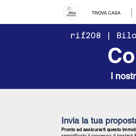
TROVA CASA
​​rif208 | Bi
Co
I nost
Invia la tua propos
Pronto ad assicurarti questo immobil
semplificato il processo: ti basterà