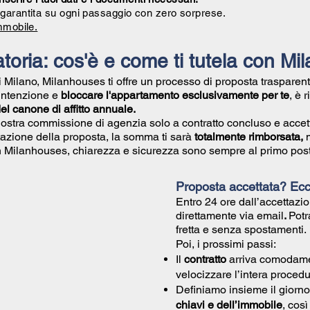
garantita su ogni passaggio con zero sorprese.
mmobile.
toria: cos'è e come ti tutela con M
di Milano, Milanhouses ti offre un processo di proposta trasparent
 intenzione e
bloccare l'appartamento esclusivamente per te
, è 
l canone di affitto annuale.
nostra commissione di agenzia solo a contratto concluso e accet
azione della proposta, la somma ti sarà
totalmente rimborsata,
Con Milanhouses, chiarezza e sicurezza sono sempre al primo post
Proposta accettata? Ec
Entro 24 ore dall’accettazio
direttamente via email
.
Potr
fretta e senza spostamenti.
Poi, i prossimi passi:
Il
contratto
arriva comodam
velocizzare l’intera procedu
Definiamo insieme il giorno
chiavi e dell’immobile
, cos