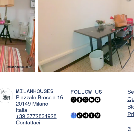
MILANHOUSES
FOLLOW US
Se
Piazzale Brescia 16
Qu
20149 Milano
Bl
Italia
Pr
+39 3772834928
Contattaci
©