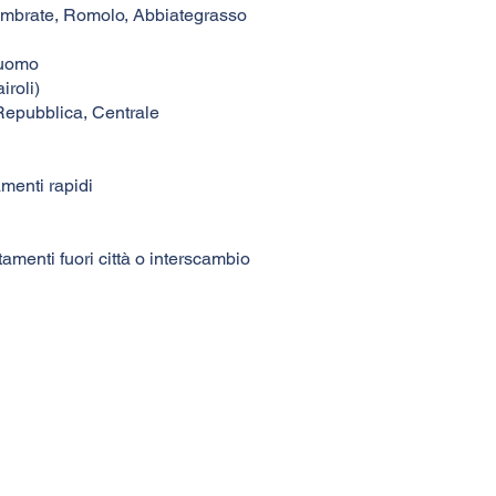
Lambrate, Romolo, Abbiategrasso
Duomo
iroli)
Repubblica, Centrale
amenti rapidi
amenti fuori città o interscambio