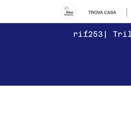
TROVA CASA
​​rif253| Tr