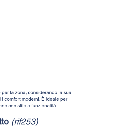
o per la zona, considerando la sua
ti i comfort moderni. È ideale per
no con stile e funzionalità.
itto
(rif253)