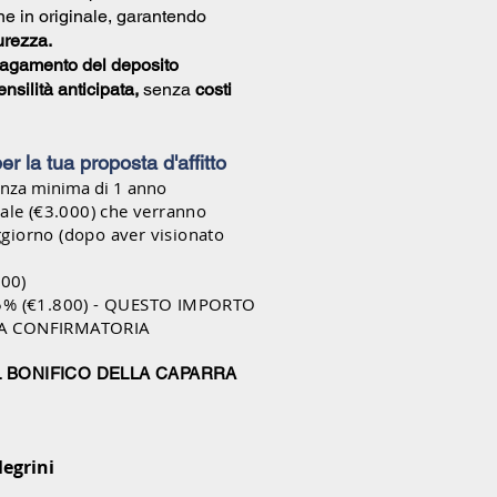
e in originale, garantendo
urezza.
agamento del deposito
nsilità anticipata,
senza
costi
 per la tua proposta d'affitto
nza minima di 1 anno
ale (€3.000) che verranno
oggiorno (dopo aver visionato
000)
15% (€1.800) - QUESTO IMPORTO
RA CONFIRMATORIA
L BONIFICO DELLA CAPARRA
legrini