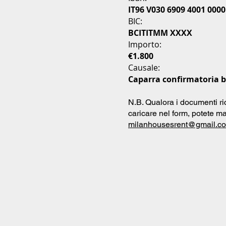
IT96 V030 6909 4001 0000
BIC:
BCITITMM XXXX
Importo:
€1.800
Causale:
Caparra confirmatoria bi
N.B. Qualora i documenti ri
caricare nel form, potete ma
milanhousesrent@gmail.c