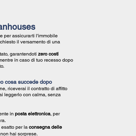
ilanhouses
e per assicurarti l'immobile
richiesto il versamento di una
tato, garantendoti
zero costi
mentre in caso di tuo recesso dopo
o.
co cosa succede dopo
ne, riceverai il
contratto di affitto
ai leggerlo con calma, senza
ente in
posta elettronica
, per
ra.
 esatto per la
consegna delle
ì non hai sorprese.