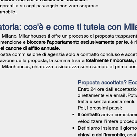
garantita su ogni passaggio con zero sorprese.
mmobile.
toria: cos'è e come ti tutela con M
di Milano, Milanhouses ti offre un processo di proposta trasparent
 intenzione e
bloccare l'appartamento esclusivamente per te
, è 
l canone di affitto annuale.
nostra commissione di agenzia solo a contratto concluso e accet
azione della proposta, la somma ti sarà
totalmente rimborsata,
Con Milanhouses, chiarezza e sicurezza sono sempre al primo post
Proposta accettata? Ec
Entro 24 ore dall’accettazio
direttamente via email
.
Potr
fretta e senza spostamenti.
Poi, i prossimi passi:
Il
contratto
arriva comodam
velocizzare l’intera procedu
Definiamo insieme il giorno
chiavi e dell’immobile
, cos