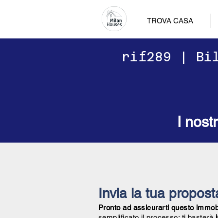
TROVA CASA
​​rif289 | B
I nost
Invia la tua propos
Pronto ad assicurarti questo immobil
semplificato il processo: ti basterà