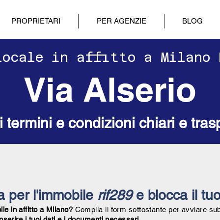
PROPRIETARI
PER AGENZIE
BLOG
ilocale in affitto a Milano
Via Alserio
ri termini e condizioni chiari e tras
ta per l'immobile
rif289
e blocca il tuo
e in affitto a Milano?
Compila il form sottostante per avviare su
inserire i tuoi dati e i documenti necessari.