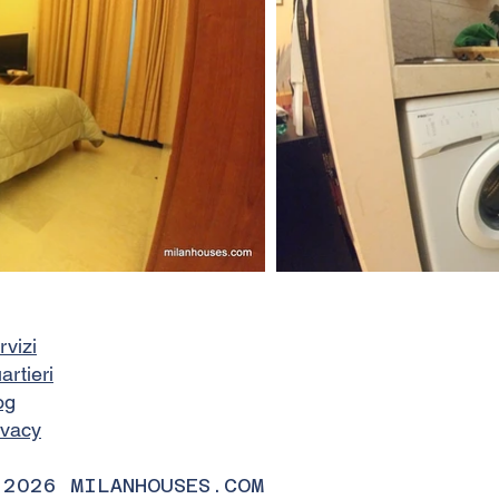
rvizi
artieri
og
ivacy
 2026 MILANHOUSES.COM