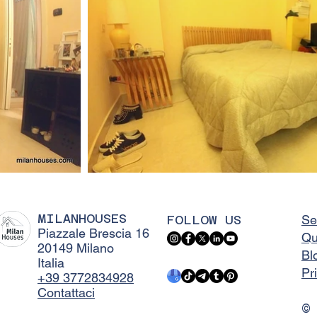
MILANHOUSES
FOLLOW US
Se
Piazzale Brescia 16
Qu
20149 Milano
Bl
Italia
Pr
+39 3772834928
Contattaci
©