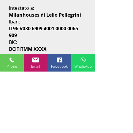
Intestato a:
Milanhouses di Lelio Pellegrini
Iban:
IT96 V030
6909 4001 0000 0065
909
BIC:
BCITITMM XXXX
Importo:
€2.800.00
Phone
Email
Facebook
WhatsApp
Causale:
Caparra confirmatoria
quadrilocale Viale Caldara
N.B. Qualora i documenti richiesti
fossero troppo pesanti da caricare
nel form, potete mandare tutto
all'indirizzo mail
milanhousesrent@gmail.com