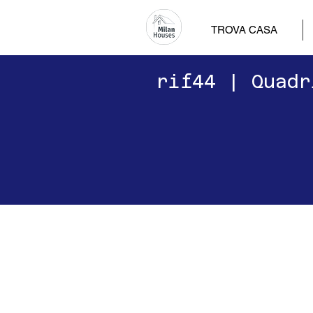
TROVA CASA
​​rif44 | Qua