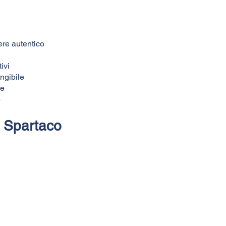
ere autentico
ivi
ngibile
re
)
a Spartaco