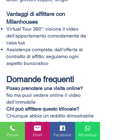
Vantaggi di affittare con
Milanhouses
Virtual Tour 360°: visiona il video
dell'appartamento comodamente da
casa tua
Assistenza completa: dall'offerta al
contratto di affitto: seguiamo ogni
aspetto burocratico
Domande frequenti
Posso prenotare una visita online?
No ma puoi vedere online il video
dell'immobile
Chi può affittare questo trilocale?
Chiunque abbia un reddito dimostrabile
o un garante. Ideale anche per studenti
referenziati.
Phone
Email
Facebook
WhatsApp
Sono ammessi animali domestici?