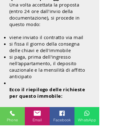
Una volta accettata la proposta
(entro 24 ore dall'invio della
documentazione), si procede in
questo modo:
viene inviato il contratto via mail
si fissa il giorno della consegna
delle chiavi e dell'immobile
si paga, prima dell'ingresso
nell'appartamento, il deposito
cauzionale e la mensilità di affitto
anticipato
Ecco il riepilogo delle richieste
per questo immobile:
contratto 4+4
3 mesi deposito cauzionale
Phone
Email
Facebook
WhatsApp
(€2.160,00)
primo mese di affitto (€720,00)
commissione di agenzia 15%