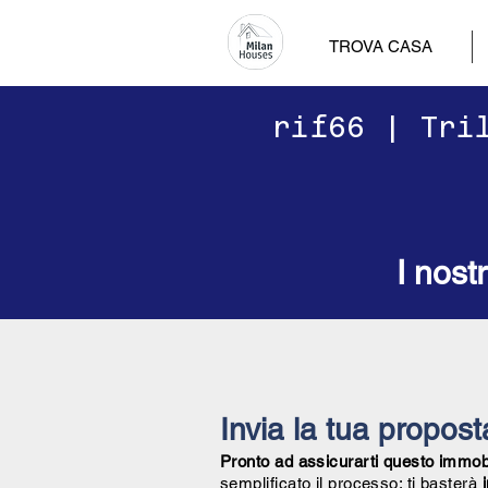
TROVA CASA
​​rif66 | Tr
I nost
Invia la tua propos
Pronto ad assicurarti questo immobil
semplificato il processo: ti basterà