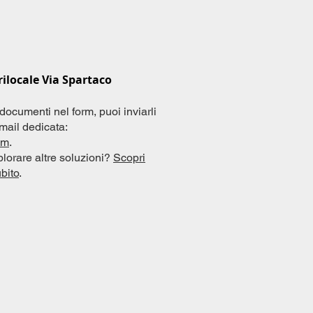
ilocale Via Spartaco
 documenti nel form, puoi inviarli
ail dedicata:
om
.
plorare altre soluzioni?
Scopri
ubito
.