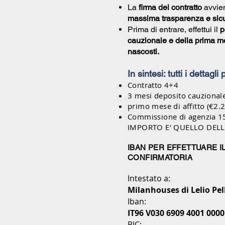
La
firma del contratto
avvien
massima trasparenza e sic
Prima di entrare, effettui il
p
cauzionale e della prima me
nascosti.
In sintesi: tutti i dettagli
Contratto 4+4
3 mesi deposito cauzional
primo mese di affitto (€2.
Commissione di agenzia 1
IMPORTO E' QUELLO DEL
IBAN PER EFFETTUARE I
CONFIRMATORIA
Intestato a:
Milanhouses di Lelio Pel
Iban:
IT96 V030 6909 4001 0000
BIC: