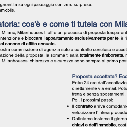
garantita su ogni passaggio con zero sorprese.
mmobile.
toria: cos'è e come ti tutela con M
di Milano, Milanhouses ti offre un processo di proposta trasparent
 intenzione e
bloccare l'appartamento esclusivamente per te
, è 
l canone di affitto annuale.
nostra commissione di agenzia solo a contratto concluso e accet
azione della proposta, la somma ti sarà
totalmente rimborsata,
Con Milanhouses, chiarezza e sicurezza sono sempre al primo post
Proposta accettata? Ec
Entro 24 ore dall’accettazio
direttamente via email
.
Potr
fretta e senza spostamenti.
Poi, i prossimi passi:
Il
contratto
arriva comodam
velocizzare l’intera procedu
Definiamo insieme il giorno
chiavi e dell’immobile
, cos