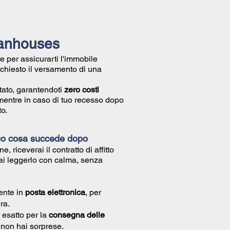
ilanhouses
e per assicurarti l'immobile
richiesto il versamento di una
tato, garantendoti
zero costi
mentre in caso di tuo recesso dopo
o.
co cosa succede dopo
ne, riceverai il
contratto di affitto
ai leggerlo con calma, senza
ente in
posta elettronica
, per
ra.
 esatto per la
consegna delle
ì non hai sorprese.