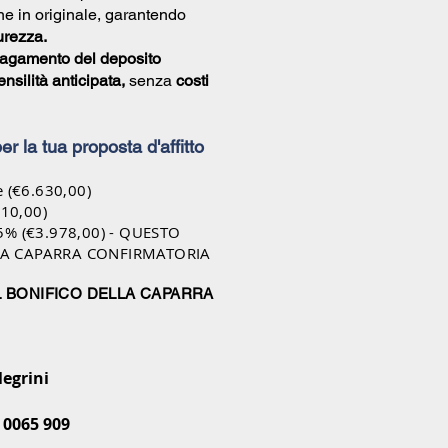
e in originale, garantendo
urezza.
agamento del deposito
nsilità anticipata,
senza
costi
 per la tua proposta d'affitto
e (€6.630,00)
210,00)
5% (€3.978,00) - QUESTO
LA CAPARRA CONFIRMATORIA
L BONIFICO DELLA CAPARRA
legrini
 0065 909