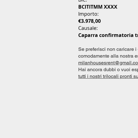
BCITITMM XXXX
Importo:
€3.978,00
Causale:
Caparra confirmatoria tr
Se preferisci non caricare i
comodamente alla nostra em
milanhousesrent@gmail.c
​Hai ancora dubbi o vuoi es
tutti i nostri trilocali pronti s