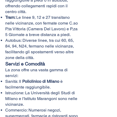
raggiungibile a piedi o in autobus,
offrendo collegamenti rapidi con il
centro città.
Tram:
Le linee 9, 12 e 27 transitano
nelle vicinanze, con fermate come C.so
P.ta Vittoria (Camera Del Lavoro) e P.za
5 Giornate a breve distanza a piedi.
Autobus: Diverse linee, tra cui 60, 65,
84, 94, N24, fermano nelle vicinanze,
facilitando gli spostamenti verso altre
zone della città.
Servizi e Comodità
La zona offre una vasta gamma di
servizi:
Sanità: Il
Policlinico di Milano
è
facilmente raggiungibile.
Istruzione: La Università degli Studi di
Milano e l'Istituto Marangoni sono nelle
vicinanze.
Commercio: Numerosi negozi,
supermercati, farmacie e ristoranti sono