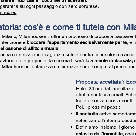
inserire i tuoi dati e i documenti necessari.
garantita su ogni passaggio con zero sorprese.
mmobile.
toria: cos'è e come ti tutela con M
di Milano, Milanhouses ti offre un processo di proposta trasparent
 intenzione e
bloccare l'appartamento esclusivamente per te
, è 
l canone di affitto annuale.
nostra commissione di agenzia solo a contratto concluso e accet
azione della proposta, la somma ti sarà
totalmente rimborsata,
Con Milanhouses, chiarezza e sicurezza sono sempre al primo post
Proposta accettata? Ec
Entro 24 ore dall’accettazion
direttamente via email
.
Potr
fretta e senza spostamenti.
Poi, i prossimi passi:
Il
contratto
arriva comodame
velocizzare l’intera procedu
Definiamo insieme il giorno 
chiavi e dell’immobile
, così