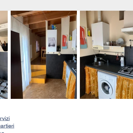
rvizi
artieri