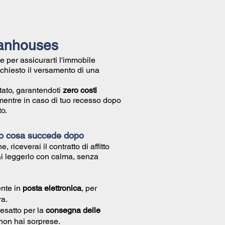
ilanhouses
e per assicurarti l'immobile
richiesto il versamento di una
tato, garantendoti
zero costi
mentre in caso di tuo recesso dopo
o.
co cosa succede dopo
e, riceverai il
contratto di affitto
ai leggerlo con calma, senza
nte in
posta elettronica
, per
ra.
esatto per la
consegna delle
 non hai sorprese.