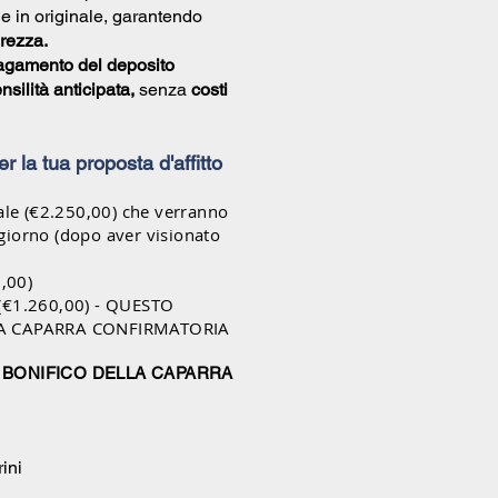
e in originale, garantendo
rezza.
agamento del deposito
silità anticipata,
senza
costi
 per la tua proposta d'affitto
ale (€2.250,00) che verranno
oggiorno (dopo aver visionato
,00)
(€1.260,00) - QUESTO
A CAPARRA CONFIRMATORIA
L BONIFICO DELLA CAPARRA
rini