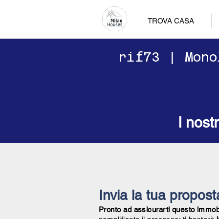
TROVA CASA
​​rif73 | Mo
I nost
Invia la tua propos
Pronto ad assicurarti questo immobil