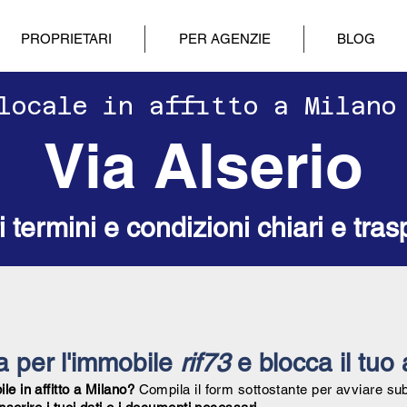
PROPRIETARI
PER AGENZIE
BLOG
nolocale in affitto a Milano
Via Alserio
ri termini e condizioni chiari e tras
ta per l'immobile
rif73
e blocca il tuo 
e in affitto a Milano?
Compila il form sottostante per avviare su