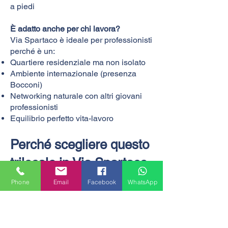
a piedi​
È adatto anche per chi lavora?
Via Spartaco è ideale per professionisti
perché è un:
Quartiere residenziale ma non isolato
Ambiente internazionale (presenza
Bocconi)
Networking naturale con altri giovani
professionisti
Equilibrio perfetto vita-lavoro
Perché scegliere questo
trilocale in Via Spartaco
Atmosfera internazionale:
La vicinanza
Phone
Email
Facebook
WhatsApp
alla Bocconi crea un ambiente
cosmopolita perfetto per studenti e
lavoratori che vogliono vivere in un
contesto stimolante e multiculturale.