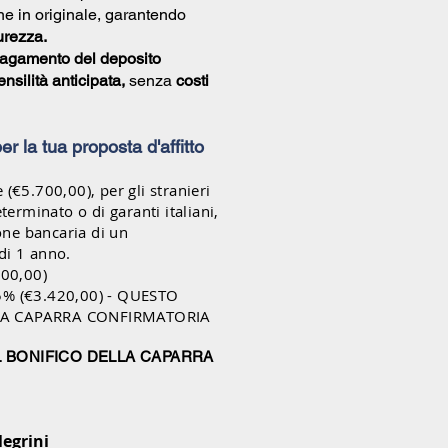
e in originale, garantendo
urezza.
agamento del deposito
nsilità anticipata,
senza
costi
 per la tua proposta d'affitto
(€5.700,00), per gli stranieri
terminato o di garanti italiani,
ione bancaria di un
di 1 anno.
900,00)
5% (€3.420,00) - QUESTO
LA CAPARRA CONFIRMATORIA
L BONIFICO DELLA CAPARRA
legrini