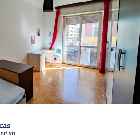
rvizi
artieri