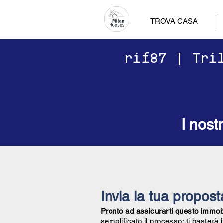
TROVA CASA
​​rif87 | Tr
I nost
Invia la tua propos
Pronto ad assicurarti questo immobil
semplificato il processo: ti basterà