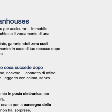
ilanhouses
e per assicurarti l'immobile
richiesto il versamento di una
tato, garantendoti
zero costi
mentre in caso di tuo recesso dopo
o.
co cosa succede dopo
ne, riceverai il
contratto di affitto
ai leggerlo con calma, senza
ente in
posta elettronica
, per
ra.
 esatto per la
consegna delle
ì non hai sorprese.