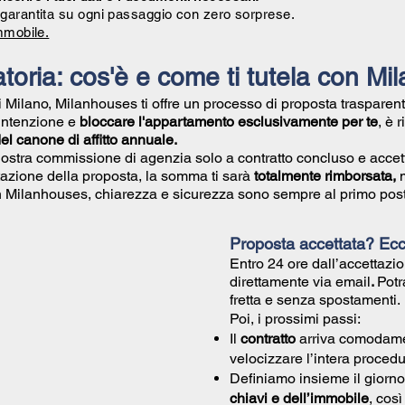
garantita su ogni passaggio con zero sorprese.
mmobile.
toria: cos'è e come ti tutela con M
di Milano, Milanhouses ti offre un processo di proposta trasparent
 intenzione e
bloccare l'appartamento esclusivamente per te
, è 
l canone di affitto annuale.
nostra commissione di agenzia solo a contratto concluso e accet
azione della proposta, la somma ti sarà
totalmente rimborsata,
Con Milanhouses, chiarezza e sicurezza sono sempre al primo post
Proposta accettata? Ec
Entro 24 ore dall’accettazio
direttamente via email
.
Potr
fretta e senza spostamenti.
Poi, i prossimi passi:
Il
contratto
arriva comodam
velocizzare l’intera procedu
Definiamo insieme il giorno
chiavi e dell’immobile
, cos