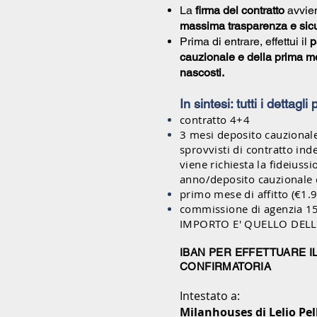
La
firma del contratto
avvien
massima trasparenza e sic
Prima di entrare, effettui il
p
cauzionale e della prima me
nascosti.
In sintesi: tutti i dettagli
contratto 4+4
3 mesi deposito cauzionale 
sprovvisti di contratto inde
viene richiesta la fideiuss
anno/deposito cauzionale 
primo mese di affitto (€1.
commissione di agenzia 1
IMPORTO E' QUELLO DEL
IBAN PER EFFETTUARE I
CONFIRMATORIA
Intestato a:
Milanhouses di Lelio Pel