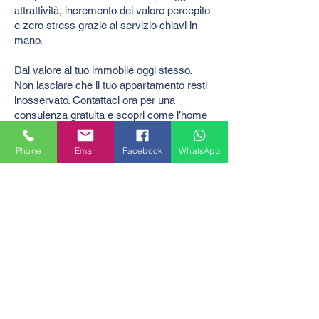
attrattività, incremento del valore percepito
e zero stress grazie al servizio chiavi in
mano.
Dai valore al tuo immobile oggi stesso.
Non lasciare che il tuo appartamento resti
inosservato.
Contattaci
ora per una
consulenza gratuita e scopri come l’home
staging professionale può trasformare il tuo
investimento.
Phone
Email
Facebook
WhatsApp
PRENOTA LA TUA CONSULENZA GRATUIT
CHIAMACI