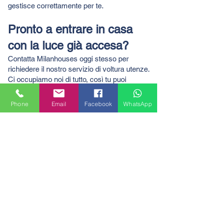
gestisce correttamente per te.
Pronto a entrare in casa
con la luce già accesa?
Contatta Milanhouses oggi stesso per
richiedere il nostro servizio di voltura utenze.
Ci occupiamo noi di tutto, così tu puoi
goderti il tuo nuovo appartamento senza
pensieri.
Phone
Email
Facebook
WhatsApp
PRENOTA LA TUA CONSULENZA GRATUITA
CHIAMACI