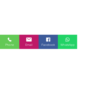
Phone
Email
Facebook
WhatsApp
Il tuo investimento è
al sicuro