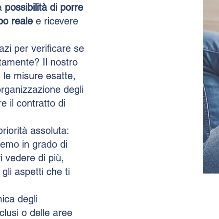
la
possibilità di porre
po reale
e ricevere
azi per verificare se
ttamente? Il nostro
ti le misure esatte,
'organizzazione degli
 il contratto di
priorità assoluta:
remo in grado di
i vedere di più,
li aspetti che ti
ica degli
nclusi o delle aree