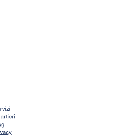
rvizi
artieri
og
ivacy