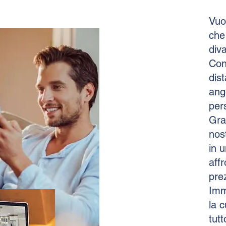
Vuo
che
div
Con 
dis
ango
per
Graz
nos
in 
aff
pre
Imm
la 
tut