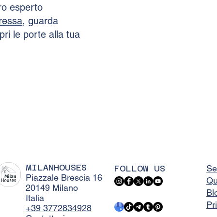
tro esperto
eressa
, guarda
ri le porte alla tua
MILANHOUSES
FOLLOW US
Se
Piazzale Brescia 16
Qu
20149 Milano
Bl
Italia
Pr
+39 3772834928