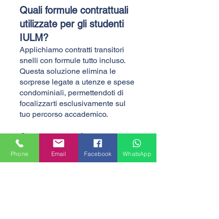
Quali formule contrattuali
utilizzate per gli studenti
IULM?
Applichiamo contratti transitori
snelli con formule tutto incluso.
Questa soluzione elimina le
sorprese legate a utenze e spese
condominiali, permettendoti di
focalizzarti esclusivamente sul
tuo percorso accademico.
Sono uno studente
internazionale, come
Phone
Email
Facebook
WhatsApp
posso bloccare
l'appartamento da
remoto?
La nostra struttura azzera le
distanze geografiche. Gestiamo