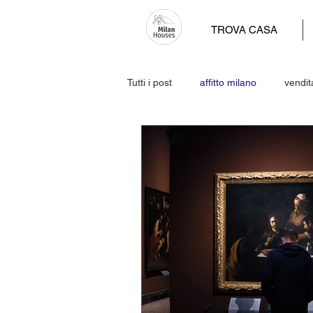
TROVA CASA
Tutti i post
affitto milano
vendit
Leasing immobiliare abitativo
per proprietari