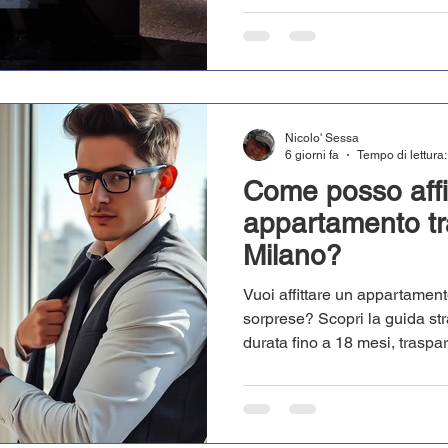
Nicolo' Sessa
6 giorni fa
Tempo di lettura:
Come posso affi
appartamento tra
Milano?
Vuoi affittare un appartament
sorprese? Scopri la guida str
durata fino a 18 mesi, traspar
immobili verificati. Ottimizza 
conquista subito la chiave d
Prenota la tua consulenza.