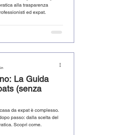
ratica alla trasparenza
rofessionisti ed expat.
min
lano: La Guida
xpats (senza
e casa da expat è complesso.
opo passo: dalla scelta del
ratica. Scopri come.