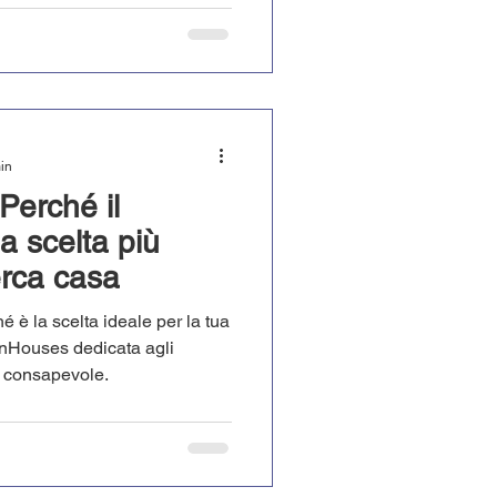
min
 Perché il
a scelta più
erca casa
é è la scelta ideale per la tua
lanHouses dedicata agli
a consapevole.