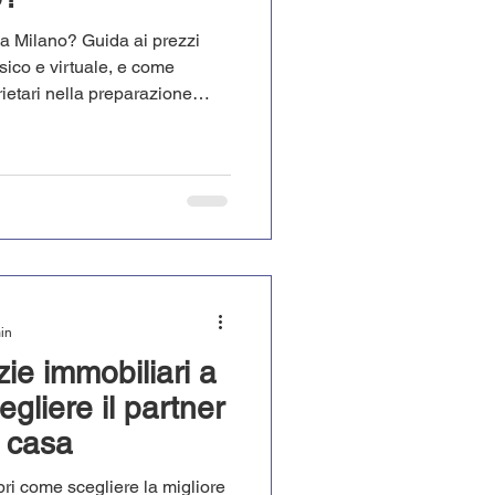
a Milano? Guida ai prezzi
isico e virtuale, e come
ietari nella preparazione
re o vendere.
min
ie immobiliari a
gliere il partner
a casa
i come scegliere la migliore