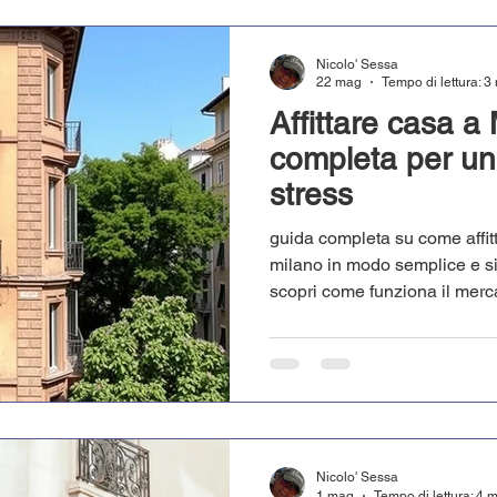
Nicolo' Sessa
22 mag
Tempo di lettura: 3
Affittare casa a 
completa per u
stress
guida completa su come affi
milano in modo semplice e s
scopri come funziona il mercato
a un’agenzia specializzata 
stress, con trasparenza e su
Nicolo' Sessa
1 mag
Tempo di lettura: 4 