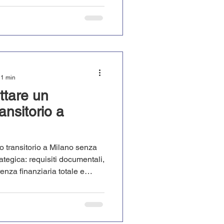
 1 min
ttare un
nsitorio a
o transitorio a Milano senza
ategica: requisiti documentali,
enza finanziaria totale e
il budget, azzera i rischi e
el tuo successo milanese.