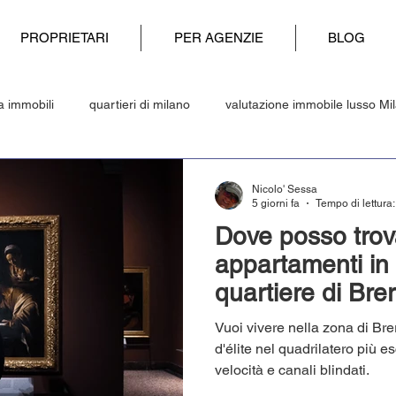
PROPRIETARI
PER AGENZIE
BLOG
a immobili
quartieri di milano
valutazione immobile lusso Mi
casa sfitta
software acquisizione clienti
Studenti universitari
Nicolo' Sessa
5 giorni fa
Tempo di lettura:
Dove posso trov
appartamenti in a
quartiere di Bre
Vuoi vivere nella zona di Br
d'élite nel quadrilatero più e
velocità e canali blindati.