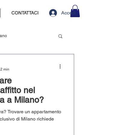
Accedi
CONTATTACI
lano
Burocrazia e contratti
 2 min
are
ffitto nel
ra a Milano?
era? Trovare un appartamento
sclusivo di Milano richiede