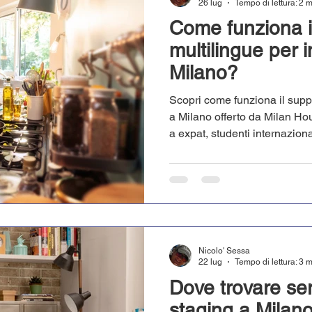
26 lug
Tempo di lettura: 2 
Come funziona i
multilingue per i
Milano?
Scopri come funziona il suppo
a Milano offerto da Milan Ho
a expat, studenti internaziona
affrontare senza barriere ling
contrattualistica e la burocraz
Nicolo' Sessa
22 lug
Tempo di lettura: 3 
Dove trovare ser
staging a Milan