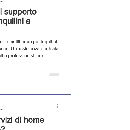
min
l supporto
nquilini a
rto multilingue per inquilini
uses. Un'assistenza dedicata
li e professionisti per
uistiche la ricerca casa, la
ia.
min
vizi di home
o?