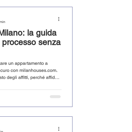
 min
Milano: la guida
n processo senza
ttare un appartamento a
icuro con milanhouses.com.
 degli affitti, perché affidarti
e come trovare casa senza
pporto professionale.
min