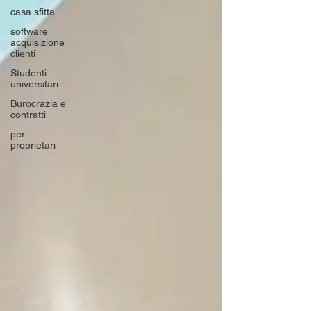
casa sfitta
software
acquisizione
clienti
Studenti
universitari
Burocrazia e
contratti
per
proprietari