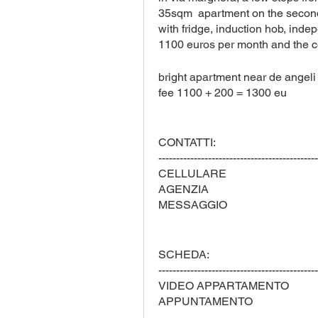
35sqm  apartment on the second 
with fridge, induction hob, indep
1100 euros per month and the 
bright apartment near de angel
fee 1100 + 200 = 1300 eu
CONTATTI:
---------------------------------------------
AGENZIA			
MESSAGGIO
SCHEDA:
---------------------------------------------