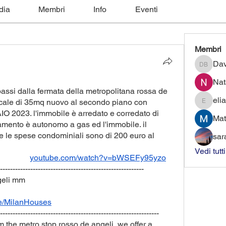
dia
Membri
Info
Eventi
Membri
Dav
David B
Nat
passi dalla fermata della metropolitana rossa de 
elia
ocale di 35mq nuovo al secondo piano con 
eliaforce
023. l'immobile è arredato e corredato di 
Mat
damento è autonomo a gas ed l'immobile. il 
 le spese condominiali sono di 200 euro al 
sar
Vedi tutt
VIDEO APPARTAMENTO 			 
youtube.com/watch?v=bWSEFy95yzo
---------------------------------------------------------
ngeli mm
.ee/MilanHouses
---------------------------------------------------------------
m the metro stop rosso de angeli, we offer a 