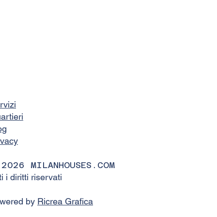
rvizi
artieri
og
ivacy
 2026 MILANHOUSES.COM
ti i diritti riservati
wered by
Ricrea Grafica