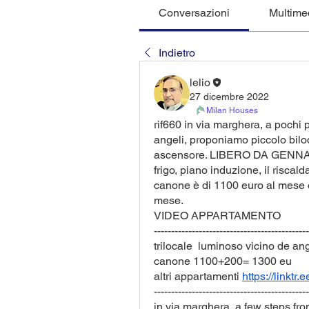
Conversazioni
Multime
Indietro
lelio
27 dicembre 2022
Milan Houses
rif660 in via marghera, a pochi 
angeli, proponiamo piccolo bil
ascensore. LIBERO DA GENNAIO 2
frigo, piano induzione, il riscal
canone è di 1100 euro al mese e
mese. 
---------------------------------------------
trilocale  luminoso vicino de a
canone 1100+200= 1300 eu
altri appartamenti 
https://linktr
---------------------------------------------
in via marghera, a few steps fro