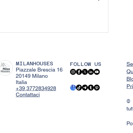
MILANHOUSES
FOLLOW US
Se
Piazzale Brescia 16
Qu
20149 Milano
Bl
Italia
Pr
+39 3772834928
Contattaci
©
tut
Po