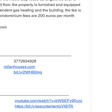
floor. the property is furnished and equipped 
endent gas heating and the building. the fee is 
condominium fees are 200 euros per month
i mm
---------------------------------------------------------
CELLULARE					3772834928
		
milanhouses.com
					
bit.ly/2WH60mg
-------------------------------------------------------
VIDEO APPARTAMENTO 			 
youtube.com/watch?v=bWSEFy95yzo
APPUNTAMENTO				 
https://bit.ly/appuntamentoVISITA