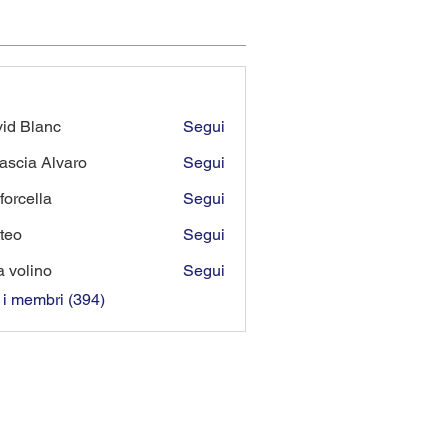
id Blanc
Segui
lanc
ascia Alvaro
Segui
forcella
Segui
lla
teo
Segui
a volino
Segui
i i membri (394)