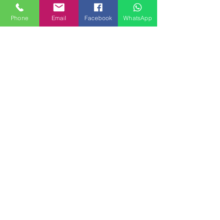
MILANHOUSES
Phone
Email
Facebook
WhatsApp
Piazzale Brescia 16
20149 Milano
Italia
+39 3772834928
Contattaci
FOLLOW US
Servizi
Quartieri
Blog
Privacy
© 2026
MILANHOUSES.COM
tutti i diritti riservati