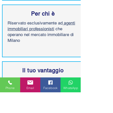
Per chi è
Riservato esclusivamente ad
agenti
immobiliari professionisti
che
operano nel mercato immobiliare di
Milano
Il tuo vantaggio
Tecnologia h24 unita all'esperienza
reale
sul campo.
Phone
Email
Facebook
WhatsApp