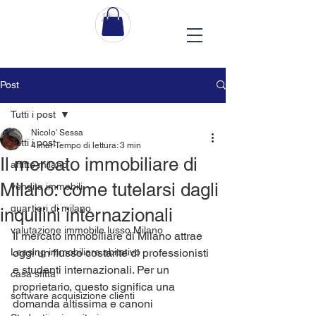
Post
Tutti i post
Nicolo' Sessa
Tutti i post
4 mar
Tempo di lettura: 3 min
Il mercato immobiliare di
affitto milano
Milano: come tutelarsi dagli
vendita immobili
quartieri di milano
inquilini internazionali
valutazione immobile lusso Milano
Il mercato immobiliare di Milano attrae 
Leasing immobiliare abitativo
oggi un flusso costante di professionisti 
e studenti internazionali. Per un 
casa sfitta
proprietario, questo significa una 
software acquisizione clienti
domanda altissima e canoni 