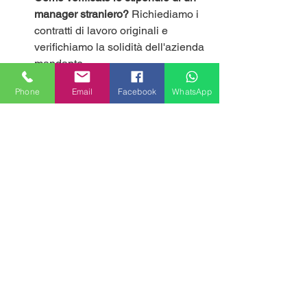
manager straniero?
 Richiediamo i 
contratti di lavoro originali e 
verifichiamo la solidità dell'azienda 
mandante.
Phone
Email
Facebook
WhatsApp
Conclusione: Proteggi il 
tuo immobile a Milano con 
noi
Non lasciare il tuo investimento al caso. 
Affidati all'esperienza di Milan Houses 
per trovare inquilini internazionali 
referenziati e garantiti. Scopri come 
proteggiamo il tuo canone con i profili 
universitari 
qui
. Richiedi una 
consulenza sulle garanzie bancarie 
qui
.