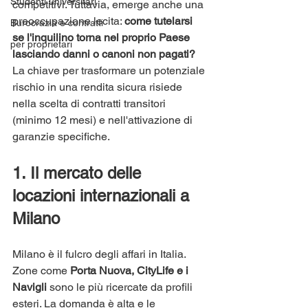
Studenti universitari
competitivi. Tuttavia, emerge anche una 
preoccupazione lecita: 
come tutelarsi 
Burocrazia e contratti
se l'inquilino torna nel proprio Paese 
per proprietari
lasciando danni o canoni non pagati?
La chiave per trasformare un potenziale 
rischio in una rendita sicura risiede 
nella scelta di contratti transitori 
(minimo 12 mesi) e nell'attivazione di 
garanzie specifiche.
1. Il mercato delle 
locazioni internazionali a 
Milano
Milano è il fulcro degli affari in Italia. 
Zone come 
Porta Nuova, CityLife e i 
Navigli
 sono le più ricercate da profili 
esteri. La domanda è alta e le 