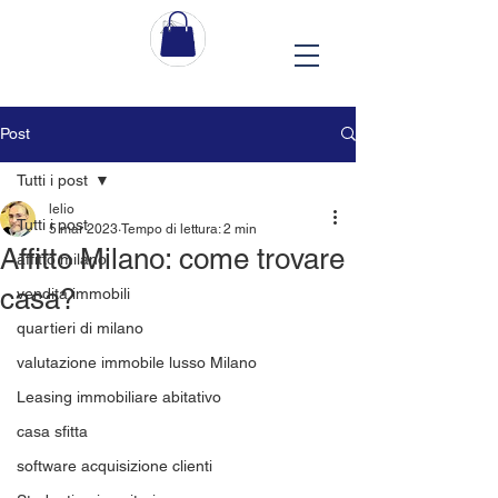
Post
Tutti i post
lelio
Tutti i post
5 mar 2023
Tempo di lettura: 2 min
Affitto Milano: come trovare
affitto milano
casa?
vendita immobili
quartieri di milano
valutazione immobile lusso Milano
Leasing immobiliare abitativo
casa sfitta
software acquisizione clienti