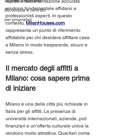
Studenti universitari
rapide e documentazione accurata 
rendono fondamentale affidarsi a 
Burocrazia e contratti
professionisti esperti. In questo 
per proprietari
contesto, 
MilanHouses.com
rappresenta un punto di riferimento 
affidabile per chi desidera affittare casa 
a Milano in modo trasparente, sicuro e 
senza stress.
Il mercato degli affitti a 
Milano: cosa sapere prima 
di iniziare
Milano è una delle città più richieste in 
Italia per gli affitti. La presenza di 
università internazionali, aziende, poli 
finanziari e un’offerta culturale unica la 
rendono molto attrattiva. Quartieri come 