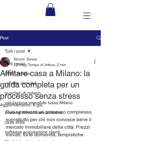
Post
Tutti i post
Nicolo' Sessa
Tutti i post
22 mag
Tempo di lettura: 3 min
Affittare casa a Milano: la
affitto milano
guida completa per un
vendita immobili
quartieri di milano
processo senza stress
valutazione immobile lusso Milano
Aggiornamento:
8 giu
Può sembrare un processo complesso, 
Leasing immobiliare abitativo
soprattutto per chi non conosce bene il 
casa sfitta
mercato immobiliare della città. Prezzi 
software acquisizione clienti
elevati, forte domanda, tempistiche 