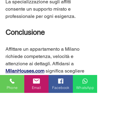
La specializzazione sugli affitti 
consente un supporto mirato e 
professionale per ogni esigenza.
Conclusione
Affittare un appartamento a Milano 
richiede competenza, velocità e 
attenzione ai dettagli. Affidarsi a 
MilanHouses.com
 significa scegliere 
un partner che conosce il mercato, 
lavora con trasparenza e mette al 
Phone
Email
Facebook
WhatsApp
centro le esigenze del cliente.
Che tu stia cercando un monolocale, 
un trilocale arredato o un appartamento 
in zone centrali, 
MilanHouses.com
 ti 
accompagna in ogni fase del processo. 