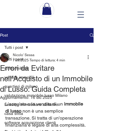
Post
Tutti i post
Nicolo' Sessa
Tutti i post
7 ott 2025
Tempo di lettura: 4 min
Errori da Evitare
affitto milano
nell'Acquisto di un Immobile
vendita immobili
quartieri di milano
di Lusso: Guida Completa
valutazione immobile lusso Milano
Aggiornamento:
16 dic 2025
L'acquisto o la vendita di un 
immobile 
Leasing immobiliare abitativo
di lusso
 non è una semplice 
casa sfitta
transazione. Si tratta di un'operazione 
software acquisizione clienti
finanziaria e legale di alta complessità. 