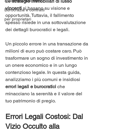
Studenti universitari
Le 
strategie immobiliari di lusso 
vincenti
 si basano su visione e 
Burocrazia e contratti
opportunità. Tuttavia, il fallimento 
per proprietari
spesso risiede in una sottovalutazione 
dei dettagli burocratici e legali.
Un piccolo errore in una transazione da 
milioni di euro può costare caro. Può 
trasformare un sogno di investimento in 
un onere economico e in un lungo 
contenzioso legale. In questa guida, 
analizziamo i più comuni e insidiosi 
errori legali e burocratici
 che 
minacciano la serenità e il valore del 
tuo patrimonio di pregio.
Errori Legali Costosi: Dal 
Vizio Occulto alla 