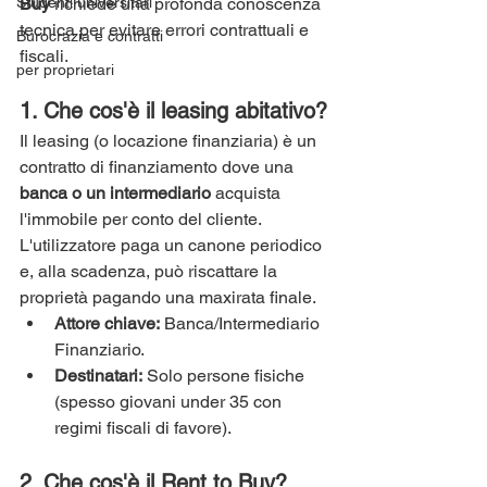
Studenti universitari
Buy
 richiede una profonda conoscenza 
tecnica per evitare errori contrattuali e 
Burocrazia e contratti
fiscali.
per proprietari
1. Che cos'è il leasing abitativo?
Il leasing (o locazione finanziaria) è un 
contratto di finanziamento dove una 
banca o un intermediario
 acquista 
l'immobile per conto del cliente. 
L'utilizzatore paga un canone periodico 
e, alla scadenza, può riscattare la 
proprietà pagando una maxirata finale.
Attore chiave:
 Banca/Intermediario 
Finanziario.
Destinatari:
 Solo persone fisiche 
(spesso giovani under 35 con 
regimi fiscali di favore).
2. Che cos'è il Rent to Buy?