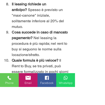
Il leasing richiede un 
anticipo?
 Spesso è previsto un 
"maxi-canone" iniziale, 
solitamente inferiore al 20% del 
mutuo.
Cosa succede in caso di mancato 
pagamento?
 Nel leasing la 
procedura è più rapida; nel rent to 
buy si seguono le norme sulla 
locazione/sfratto.
Quale formula è più veloce?
 Il 
Rent to Buy, se tra privati, può 
essere formalizzato in pochi giorni 
dal notaio.
Phone
Email
Facebook
WhatsApp
Sei un proprietario e non sai se 
vendere con rent to buy o mantenere 
l'immobile a reddito?