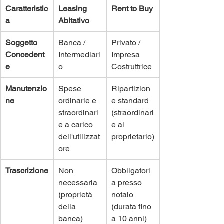
Caratteristic
Leasing 
Rent to Buy
a
Abitativo
Soggetto 
Banca / 
Privato / 
Concedent
Intermediari
Impresa 
e
o
Costruttrice
Manutenzio
Spese 
Ripartizion
ne
ordinarie e 
e standard 
straordinari
(straordinari
e a carico 
e al 
dell'utilizzat
proprietario)
ore
Trascrizione
Non 
Obbligatori
necessaria 
a presso 
(proprietà 
notaio 
della 
(durata fino 
banca)
a 10 anni)