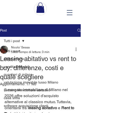
Post
Tutti i post
Nicolo' Sessa
Tutti i post
5 feb
Tempo di lettura: 3 min
Leasing abitativo vs rent to
affitto milano
buy: differenze, costi e
vendita immobili
quartieri di milano
quale scegliere
valutazione immobile lusso Milano
Aggiornamento:
17 feb
Il mercato immobiliare di Milano nel 
Leasing immobiliare abitativo
2026 offre soluzioni d'acquisto 
casa sfitta
alternative al classico mutuo. Tuttavia, 
software acquisizione clienti
orientarsi tra 
leasing abitativo
 e 
Rent to 