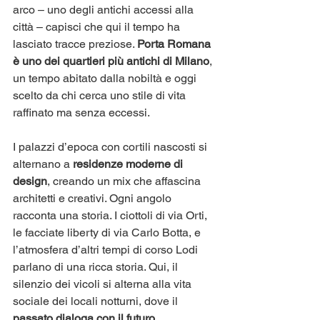
arco – uno degli antichi accessi alla 
città – capisci che qui il tempo ha 
lasciato tracce preziose. 
Porta Romana 
è uno dei quartieri più antichi di Milano
, 
un tempo abitato dalla nobiltà e oggi 
scelto da chi cerca uno stile di vita 
raffinato ma senza eccessi.
I palazzi d’epoca con cortili nascosti si 
alternano a 
residenze moderne di 
design
, creando un mix che affascina 
architetti e creativi. Ogni angolo 
racconta una storia. I ciottoli di via Orti, 
le facciate liberty di via Carlo Botta, e 
l’atmosfera d’altri tempi di corso Lodi 
parlano di una ricca storia. Qui, il 
silenzio dei vicoli si alterna alla vita 
sociale dei locali notturni, dove il 
passato dialoga con il futuro
.