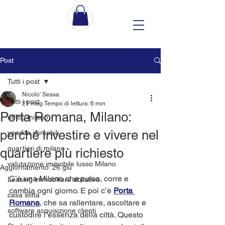
Post
Tutti i post
Nicolo' Sessa
Tutti i post
21 mag
Tempo di lettura: 6 min
Porta Romana, Milano:
affitto milano
perché investire e vivere nel
vendita immobili
quartieri di milano
quartiere più richiesto
valutazione immobile lusso Milano
Aggiornamento:
26 giu
C’è una Milano che pulsa, corre e 
Leasing immobiliare abitativo
cambia ogni giorno. E poi c’è 
Porta 
casa sfitta
Romana
, che sa rallentare, ascoltare e 
software acquisizione clienti
custodire l’essenza della città. Questo 