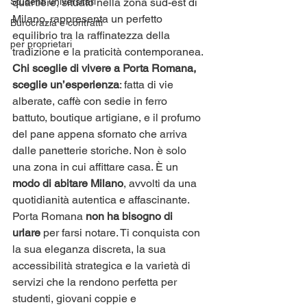
Studenti universitari
quartiere, situato nella zona sud-est di 
Milano, rappresenta un perfetto 
Burocrazia e contratti
equilibrio tra la raffinatezza della 
per proprietari
tradizione e la praticità contemporanea. 
Chi sceglie di vivere a Porta Romana, 
sceglie un’esperienza
: fatta di vie 
alberate, caffè con sedie in ferro 
battuto, boutique artigiane, e il profumo 
del pane appena sfornato che arriva 
dalle panetterie storiche. Non è solo 
una zona in cui affittare casa. È un 
modo di abitare Milano
, avvolti da una 
quotidianità autentica e affascinante.
Porta Romana 
non ha bisogno di 
urlare
 per farsi notare. Ti conquista con 
la sua eleganza discreta, la sua 
accessibilità strategica e la varietà di 
servizi che la rendono perfetta per 
studenti, giovani coppie e 