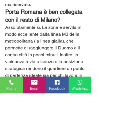
ma riservato.
Porta Romana è ben collegata 
con il resto di Milano? 
Assolutamente sì. La zona è servita in 
modo eccellente dalla linea M3 della 
metropolitana (la linea gialla), che 
permette di raggiungere il Duomo e il 
centro città in pochi minuti. Inoltre, la 
vicinanza a viale Isonzo e la posizione 
strategica rendono il quartiere un punto 
di partenza ideale sia per chi lavora in 
centro, sia per chi ha bisogno di 
Phone
Email
Facebook
WhatsApp
spostarsi verso le direttrici esterne.
Qual è il profilo ideale di chi 
sceglie Porta Romana? 
Porta Romana attrae un mix variegato 
di persone: giovani professionisti che 
lavorano nel mondo del design o della 