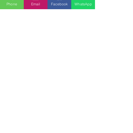
BONIFICO DELLA CAPARRA
Phone
Email
Facebook
WhatsApp
CONFIRMATORIA
Intestato a:
Lelio Pellegrini
Iban:
LT643250032128116108
BIC:
REVOLT21
Importo:
€2.160,00
Causale:
Caparra confirmatoria bilocale
via Alserio
N.B. Qualora i documenti richiesti
fossero troppo pesanti da caricare
nel form, potete mandare tutto
all'indirizzo mail
milanhousesrent@gmail.com