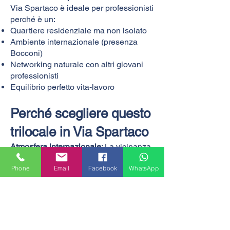
Via Spartaco è ideale per professionisti
perché è un:
Quartiere residenziale ma non isolato
Ambiente internazionale (presenza
Bocconi)
Networking naturale con altri giovani
professionisti
Equilibrio perfetto vita-lavoro
Perché scegliere questo
trilocale in Via Spartaco
Atmosfera internazionale:
La vicinanza
alla Bocconi crea un ambiente
Phone
Email
Facebook
WhatsApp
cosmopolita perfetto per studenti e
lavoratori che vogliono vivere in un
contesto stimolante e multiculturale.
Qualità della vita:
Mercato settimanale del venerdì per la
spesa