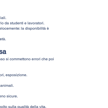
ali.
io da studenti e lavoratori.
locemente: la disponibilità è
età.
asa
so si commettono errori che poi
ori, esposizione.
 animali.
eno sicure.
olto sulla qualità della vita.