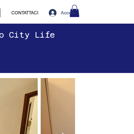
Accedi
CONTATTACI
no City Life