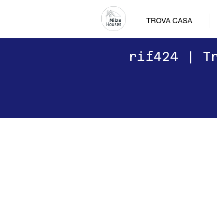
TROVA CASA
​​rif424 | 