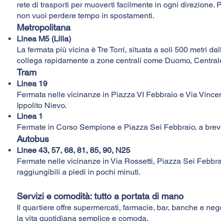
rete di trasporti per muoverti facilmente in ogni direzione. Pe
non vuoi perdere tempo in spostamenti.
Metropolitana
Linea M5 (Lilla)
La fermata più vicina è Tre Torri, situata a soli 500 metri d
collega rapidamente a zone centrali come Duomo, Centrale
Tram
Linea 19
Fermata nelle vicinanze in Piazza VI Febbraio e Via Vincen
Ippolito Nievo.
Linea 1
Fermate in Corso Sempione e Piazza Sei Febbraio, a breve
Autobus
Linee 43, 57, 68, 81, 85, 90, N25
Fermate nelle vicinanze in Via Rossetti, Piazza Sei Febbr
raggiungibili a piedi in pochi minuti.
Servizi e comodità: tutto a portata di mano
Il quartiere offre supermercati, farmacie, bar, banche e ne
la vita quotidiana semplice e comoda.