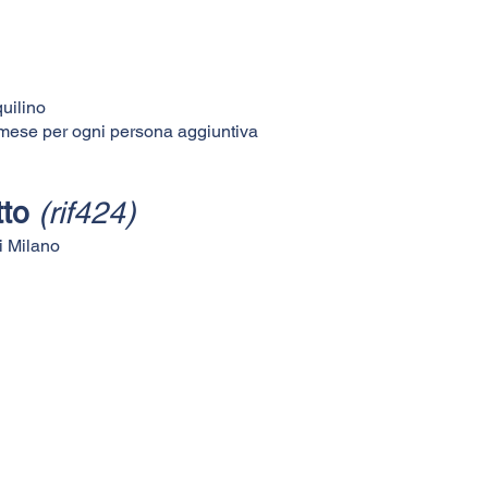
quilino
l mese per ogni persona aggiuntiva
itto
(rif424)
di Milano