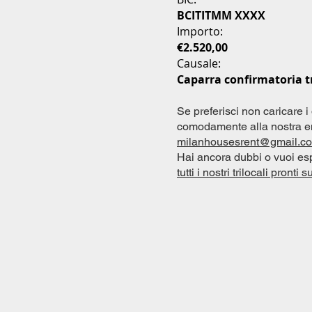
BCITITMM XXXX
Importo:
€2.520,00
Causale:
Caparra confirmatoria tr
Se preferisci non caricare i
comodamente alla nostra em
milanhousesrent@gmail.c
​Hai ancora dubbi o vuoi es
tutti i nostri trilocali pronti s