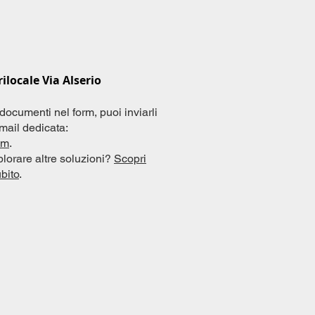
ilocale Via Alserio
 documenti nel form, puoi inviarli
ail dedicata:
om
.
plorare altre soluzioni?
Scopri
ubito
.