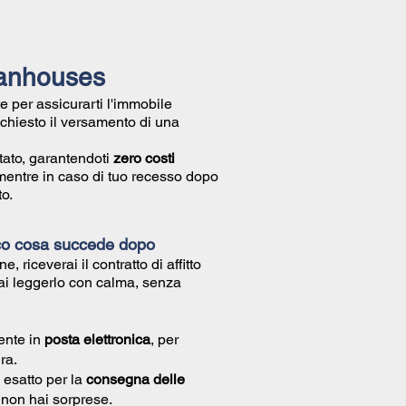
ilanhouses
e per assicurarti l'immobile
richiesto il versamento di una
tato, garantendoti
zero costi
mentre in caso di tuo recesso dopo
o.
co cosa succede dopo
ne, riceverai il
contratto di affitto
ai leggerlo con calma, senza
ente in
posta elettronica
, per
ra.
 esatto per la
consegna delle
ì non hai sorprese.