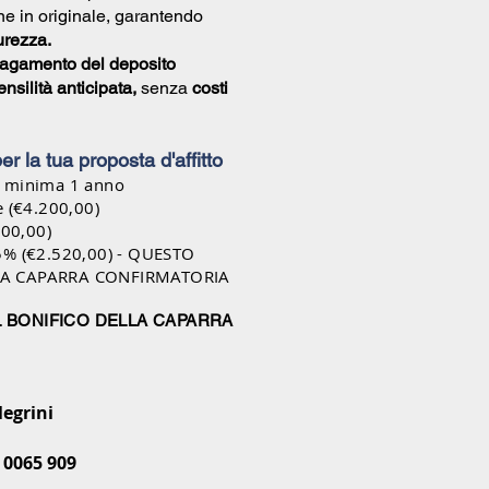
e in originale, garantendo
urezza.
agamento del deposito
nsilità anticipata,
senza
costi
 per la tua proposta d'affitto
a minima 1 anno
e (€4.200,00)
400,00)
5% (€2.520,00) - QUESTO
LA CAPARRA CONFIRMATORIA
L BONIFICO DELLA CAPARRA
legrini
 0065 909