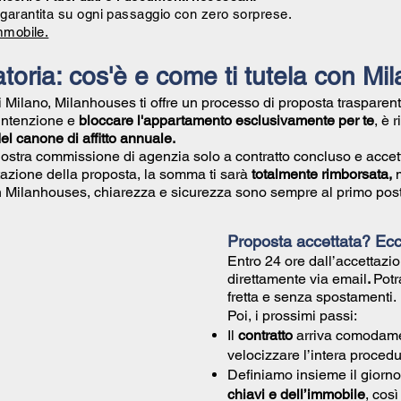
garantita su ogni passaggio con zero sorprese.
mmobile.
toria: cos'è e come ti tutela con M
di Milano, Milanhouses ti offre un processo di proposta trasparent
 intenzione e
bloccare l'appartamento esclusivamente per te
, è 
l canone di affitto annuale.
nostra commissione di agenzia solo a contratto concluso e accet
azione della proposta, la somma ti sarà
totalmente rimborsata,
Con Milanhouses, chiarezza e sicurezza sono sempre al primo post
Proposta accettata? Ec
Entro 24 ore dall’accettazio
direttamente via email
.
Potr
fretta e senza spostamenti.
Poi, i prossimi passi:
Il
contratto
arriva comodam
velocizzare l’intera procedu
Definiamo insieme il giorno
chiavi e dell’immobile
, cos