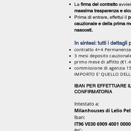
La
firma del contratto
avvien
massima trasparenza e sic
Prima di entrare, effettui il
p
cauzionale e della prima me
nascosti.
In sintesi: tutti i dettagli
contratto 4+4 Permanenz
3 mesi deposito cauzional
primo mese di affitto (€1.
commissione di agenzia 1
IMPORTO E' QUELLO DEL
IBAN PER EFFETTUARE I
CONFIRMATORIA
Intestato a:
Milanhouses di Lelio Pel
Iban:
IT96 V030 6909 4001 0000
BIC: