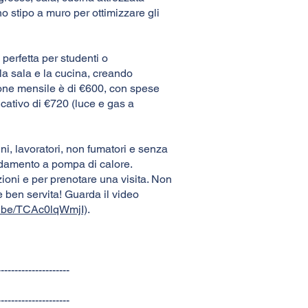
o stipo a muro per ottimizzare gli
perfetta per studenti o
 la sala e la cucina, creando
none mensile è di €600, con spese
icativo di €720 (luce e gas a
i, lavoratori, non fumatori e senza
ldamento a pompa di calore.
ioni e per prenotare una visita. Non
e ben servita! Guarda il video
tu.be/TCAc0lqWmjI)
.
---------------------
---------------------