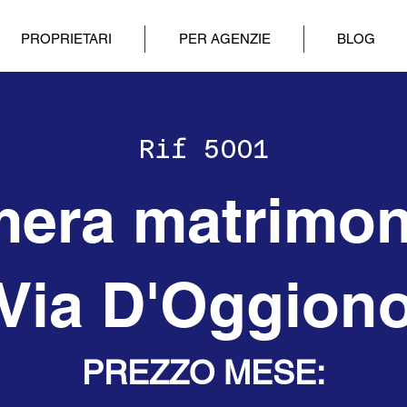
PROPRIETARI
PER AGENZIE
BLOG
Rif 5001
era matrimon
Via D'Oggion
PREZZO MESE: