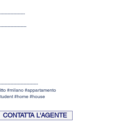
------------------
-------------------
---------------------------
itto #milano #appartamento
#student #home #house
CONTATTA L'AGENTE