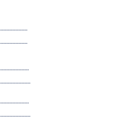
-------------------
-------------------
--------------------
---------------------
--------------------
---------------------