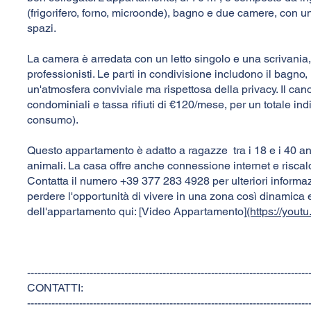
(frigorifero, forno, microonde), bagno e due camere, con un
spazi.
La camera è arredata con un letto singolo e una scrivania, 
professionisti. Le parti in condivisione includono il bagno,
un'atmosfera conviviale ma rispettosa della privacy. Il ca
condominiali e tassa rifiuti di €120/mese, per un totale ind
consumo).
Questo appartamento è adatto a ragazze tra i 18 e i 40 ann
animali. La casa offre anche connessione internet e risca
Contatta il numero +39 377 283 4928 per ulteriori informaz
perdere l'opportunità di vivere in una zona così dinamica 
dell'appartamento qui: [Video Appartamento]
(https://you
---------------------------------------------------------------------------------
CONTATTI:
---------------------------------------------------------------------------------