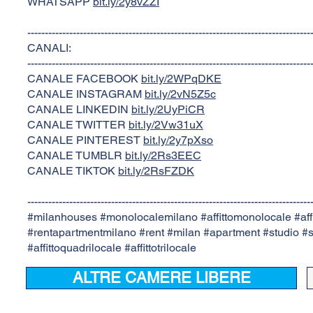
WHATSAPP
bit.ly/2y8vZZI
---------------------------------------------------------------------------------
CANALI:
---------------------------------------------------------------------------------
CANALE FACEBOOK
bit.ly/2WPqDKE
CANALE INSTAGRAM
bit.ly/2vN5Z5c
CANALE LINKEDIN
bit.ly/2UyPiCR
CANALE TWITTER
bit.ly/2Vw31uX
CANALE PINTEREST
bit.ly/2y7pXso
CANALE TUMBLR
bit.ly/2Rs3EEC
CANALE TIKTOK
bit.ly/2RsFZDK
---------------------------------------------------------------------------------
#milanhouses #monolocalemilano #affittomonolocale #aff
#rentapartmentmilano #rent #milan #apartment #studio 
#affittoquadrilocale #affittotrilocale
ALTRE CAMERE LIBERE