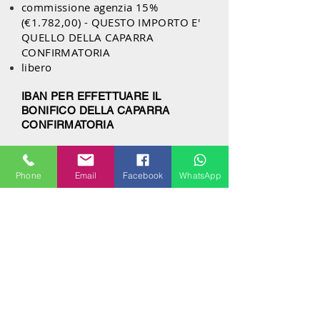
commissione agenzia 15%
(€1.782,00) - QUESTO IMPORTO E'
QUELLO DELLA CAPARRA
CONFIRMATORIA
libero
IBAN PER EFFETTUARE IL
BONIFICO DELLA CAPARRA
CONFIRMATORIA
Intestato a:
Milanhouses di Lelio Pellegrini
Phone
Email
Facebook
WhatsApp
Iban:
IT96 V030
6909 4001 0000 0065
909
BIC:
BCITITMM XXXX
Importo:
€1.782,00
Causale:
Caparra confirmatoria