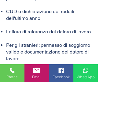
CUD o dichiarazione dei redditi
dell'ultimo anno
Lettera di referenze del datore di lavoro
Per gli stranieri: permesso di soggiorno
valido e documentazione del datore di
lavoro
Phone
Email
Facebook
WhatsApp
Quanto è realistico negoziare il canone
di affitto in zona Stazione Centrale?
La zona ha una domanda
costantemente elevata, quindi i margini
di negoziazione sono generalmente
limitati (1-5% al massimo). Tuttavia, si
può avere più successo negoziando su:
Durata del contratto (offrendo periodi più
lunghi)