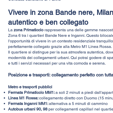
Vivere in zona Bande nere, Milan
autentico e ben collegato
La
zona Primaticcio
rappresenta una delle gemme nascoste 
Zona 6 tra i quartieri Bande Nere e Inganni. Questo bilocale i
l'opportunità di vivere in un contesto residenziale tranquill
perfettamente collegato grazie alla Metro M1 Linea Rossa.
Il quartiere si distingue per la sua atmosfera autentica, dov
modernità dei collegamenti urbani. Qui potrai godere di sp
e tutti i servizi necessari per una vita comoda e serena.
Posizione e trasporti: collegamento perfetto con tutt
Metro e trasporti pubblici
Fermata Primaticcio MM1:
a soli 2 minuti a piedi dall'appa
Linea M1 Rossa:
collegamento diretto con Duomo (15 minut
Fermata Inganni MM1:
alternativa a 5 minuti di cammino
Autobus urbani 90, 98
per collegamenti capillari nel quarti