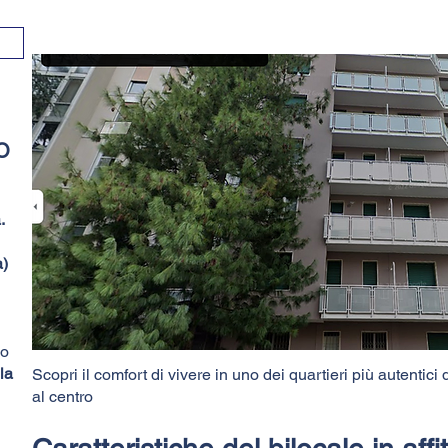
O
.
a)
co
la
Scopri il comfort di vivere in uno dei quartieri più autentici
al centro