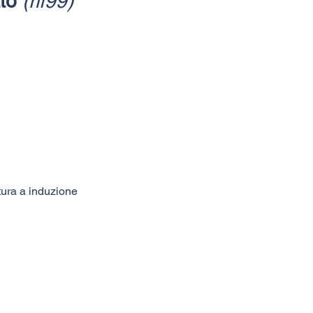
tto
(rif99)
ttura a induzione