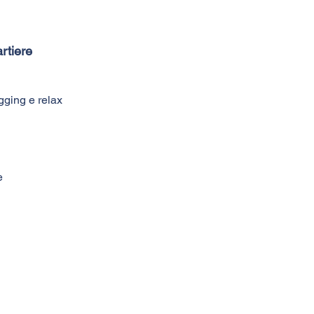
rtiere
gging e relax
e