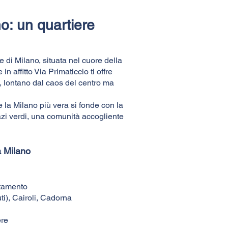
o: un quartiere
di Milano, situata nel cuore della
n affitto Via Primaticcio ti offre
o, lontano dal caos del centro ma
e la Milano più vera si fonde con la
azi verdi, una comunità accogliente
a Milano
rtamento
i), Cairoli, Cadorna
ere